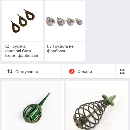
I.2 Грузила
I.3 Грузила не
коропові Carp
фарбовані
Expert фарбовані
Сортування
0
Фільтри