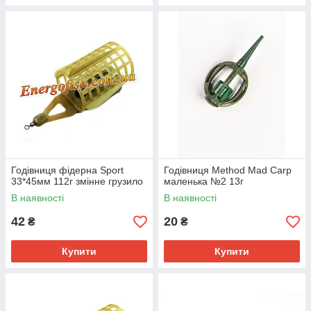
Годівниця фідерна Sport
Годівниця Method Mad Carp
33*45мм 112г змінне грузило
маленька №2 13г
В наявності
В наявності
42
20
₴
₴
Купити
Купити