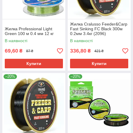
Жилка Cralusso Feeder&Carp
Жилка Professional Light
Fast Sinking FC Black 300м
Green 100 м 0.4 мм 12 кг
0.2мм 3.4кг (2096)
В наявності
В наявності
69,60
336,80
₴
₴
87 ₴
421 ₴
Купити
Купити
–20%
–20%