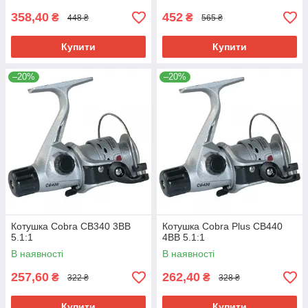
358,40
452
₴
₴
448 ₴
565 ₴
Купити
Купити
–20%
–20%
Котушка Cobra СВ340 3BB
Котушка Cobra Plus СВ440
5.1:1
4BB 5.1:1
В наявності
В наявності
257,60
262,40
₴
₴
322 ₴
328 ₴
Купити
Купити