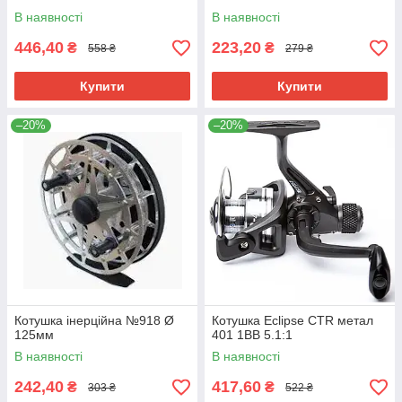
В наявності
В наявності
446,40
223,20
₴
₴
558 ₴
279 ₴
Купити
Купити
–20%
–20%
Котушка інерційна №918 Ø
Котушка Eclipse CTR метал
125мм
401 1BB 5.1:1
В наявності
В наявності
242,40
417,60
₴
₴
303 ₴
522 ₴