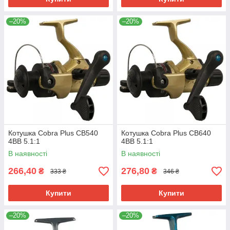
–20%
–20%
Котушка Cobra Plus СВ540
Котушка Cobra Plus СВ640
4BB 5.1:1
4BB 5.1:1
В наявності
В наявності
266,40
276,80
₴
₴
333 ₴
346 ₴
Купити
Купити
–20%
–20%