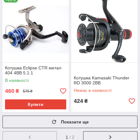
Котушка Eclipse CTR метал
404 4BB 5.1:1
Котушка Kamasaki Thunder
В наявності
RD 3000 2BB
460
Немає в наявності
₴
575 ₴
424
₴
Купити
Показати ще
1
/ 2