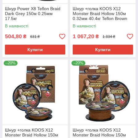
Шнур Power X8 Teflon Braid
Шнур +голка KOOS X12
Dark Grey 150м 0.25мм
Monster Braid Hollow 150м
17.5кг
0.32мм 40.4кг Teflon Brown
В наявності
В наявності
504,80
1 067,20
₴
₴
631 ₴
1 334 ₴
Купити
Купити
–20%
–20%
Шнур +голка KOOS X12
Шнур +голка KOOS X12
Monster Braid Hollow 150м
Monster Braid Hollow 150м