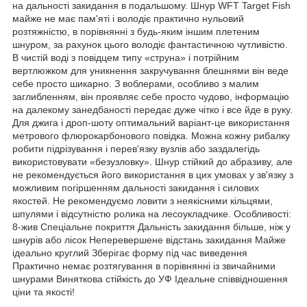
на дальності закидання в подальшому. Шнур WFT Target Fish
майже не має пам'яті і володіє практично нульовий
розтяжністю, в порівнянні з будь-яким іншим плетеним
шнуром, за рахунок цього володіє фантастичною чутливістю.
В чистій воді з повідцем типу «струна» і потрійним
вертлюжком для уникнення закручування блешнями він веде
себе просто шикарно. З воблерами, особливо з малим
заглибленням, він проявляє себе просто чудово, інформацію
на далекому занедбаності передає дуже чітко і все йде в руку.
Для джига і дроп-шоту оптимальний варіант-це використання
метрового флюрокарбонового повідка. Можна кожну рибалку
робити підрізування і перев'язку вузлів або заздалегідь
використовувати «безузловку». Шнур стійкий до абразиву, але
не рекомендується його використання в цих умовах у зв'язку з
можливим погіршенням дальності закидання і силових
якостей. Не рекомендуємо ловити з неякісними кільцями,
шпулями і відсутністю ролика на лесоукладчике. Особливості:
8-жив Спеціальне покриття Дальність закидання більше, ніж у
шнурів або лісок Неперевершене відстань закидання Майже
ідеально круглий Зберігає форму під час виведення
Практично немає розтягування в порівнянні із звичайними
шнурами Виняткова стійкість до УФ Ідеальне співвідношення
ціни та якості!