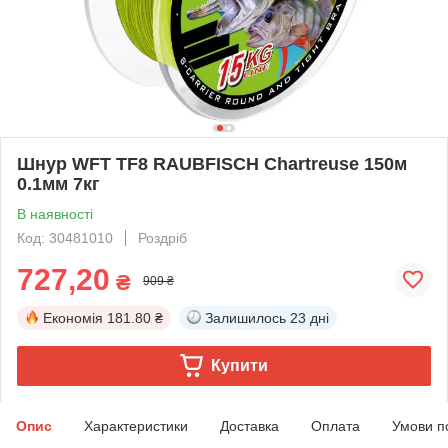
Шнур WFT TF8 RAUBFISCH Chartreuse 150м
0.1мм 7кг
В наявності
Код: 30481010
Роздріб
727,20
₴
909 ₴
Економія
181.80 ₴
Залишилось
23 дні
Купити
Опис
Характеристики
Доставка
Оплата
Умови п