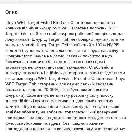
Опис
Шнур WFT Target Fish 8 Predator Chartreuse -це чергова
новинка від німецької фірми WFT. Плетена волосінь WFT
Target Fish - це 8-жильний шнур розроблений спеціально для
лову хижаків. Шнур Ці Target Fish неймовірно гнучкий, але не
занадто м'який. Шнур Target Fish зроблений з 100% HMPE
волокон (Dyneema). Спеціальне покриття шнура дає відчуття
шовковистості шнура на дотик. Завдяки покриттю шнур
безшумно, практично без тертя, ковзає по кільцям і
забезпечує величезні дистанції закидання. Стабільність
кольору, потужність і стійкість до стирання також є відмінними
якостями шнура WFT Target Fish 8 Predator Chartreuse. Шнур
WFT Target Fish створений для самих дальніх закидань
(дальність вище на 20-30%, ніж з будь-якими іншими
шнурами). Забезпечує величезну розривну силу, високу
зносостійкість і крайню еластичність для самих далеких
закидів. Шнур призначений в основному для лову в прісній
воді без абразиву на воблери, топвотеры і інші поверхневі
приманки. При ловлі на джиг-головки рекомендується ставити
флюрокарбоновый повідець, без повідка можливе
пошкодження покриття на корчах, ракушняку, яке позначиться