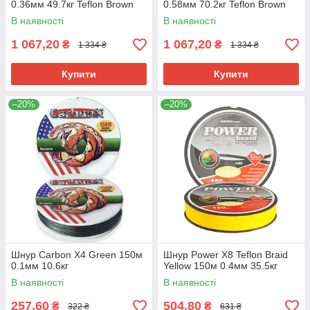
0.36мм 49.7кг Teflon Brown
0.58мм 70.2кг Teflon Brown
В наявності
В наявності
1 067,20
1 067,20
₴
₴
1 334 ₴
1 334 ₴
Купити
Купити
–20%
–20%
Шнур Carbon X4 Green 150м
Шнур Power X8 Teflon Braid
0.1мм 10.6кг
Yellow 150м 0.4мм 35.5кг
В наявності
В наявності
257,60
504,80
₴
₴
322 ₴
631 ₴