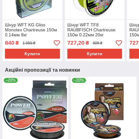
Шнур WFT KG Gliss
Шнур WFT TF8
Шну
Monotex Chartreuse 150м
RAUBFISCH Chartreuse
RAU
0.14мм 8кг
150м 0.22мм 20кг
150м
840
727,20
727
₴
₴
1 050 ₴
909 ₴
Купити
Купити
Акційні пропозиції та новинки
–20%
–20%