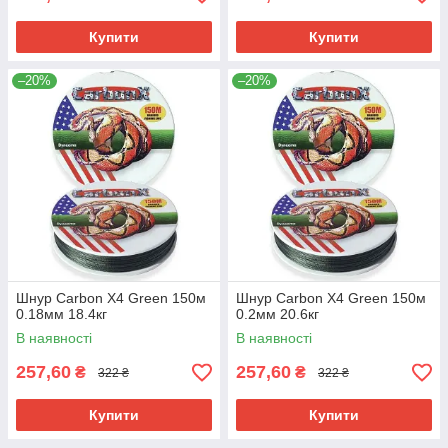
Купити
Купити
–20%
–20%
Шнур Carbon X4 Green 150м
Шнур Carbon X4 Green 150м
0.18мм 18.4кг
0.2мм 20.6кг
В наявності
В наявності
257,60
257,60
₴
₴
322 ₴
322 ₴
Купити
Купити