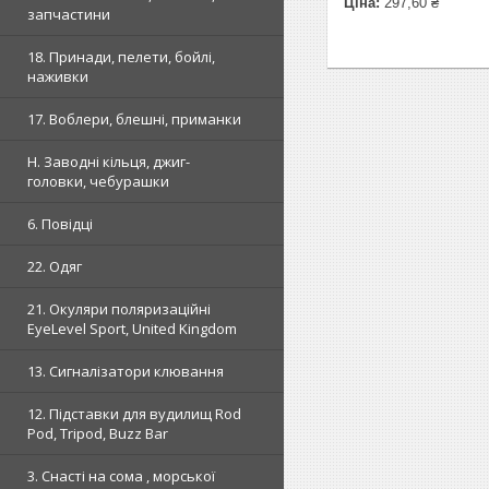
Ціна:
297,60 ₴
запчастини
18. Принади, пелети, бойлі,
наживки
17. Воблери, блешні, приманки
H. Заводні кільця, джиг-
головки, чебурашки
6. Повідці
22. Одяг
21. Окуляри поляризаційні
EyeLevel Sport, United Kingdom
13. Сигналізатори клювання
12. Підставки для вудилищ Rod
Pod, Tripod, Buzz Bar
3. Снасті на сома , морської