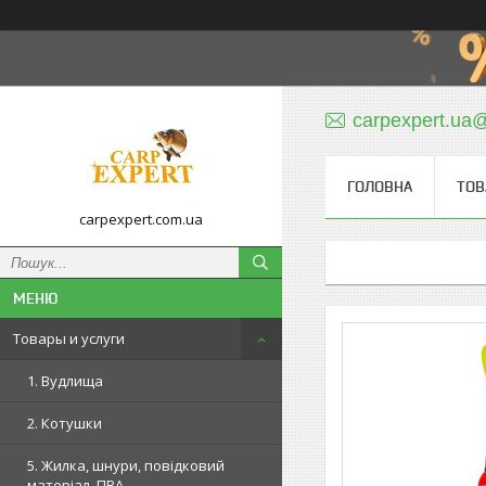
carpexpert.ua
ГОЛОВНА
ТОВ
carpexpert.com.ua
Товары и услуги
1. Вудлища
2. Котушки
5. Жилка, шнури, повідковий
матеріал, ПВА