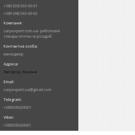
+380 (50) 563-00-01
+380 (68) 563-00-02
carpexpert.com.ua- риболовні
товари оптом і в роздріб
менеджер
Ужгород, Україна
carpexpert.ua@gmail.com
+380505630001
+380505630001