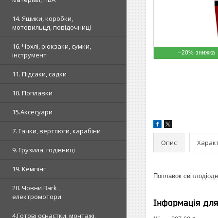
14. Ящики, коробки,
мотовильця, повідочниці
16. Чохлі, рюкзаки, сумки,
–20%
інструмент
11. Підсаки, садки
10. Поплавки
15.Аксесуари
7. Гачки, вертлюги, карабіни
Опис
Харак
9. Грузила, годівниці
19. Кемпінг
Поплавок світлодіод
20. Човни Bark ,
електромотори
Інформація дл
4.Готові оснастки, монтажі,