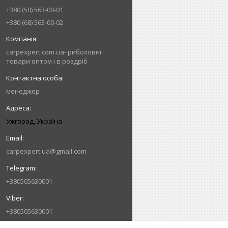
+380 (50) 563-00-01
+380 (68) 563-00-02
carpexpert.com.ua- риболовні
товари оптом і в роздріб
менеджер
Ужгород, Україна
carpexpert.ua@gmail.com
+380505630001
+380505630001