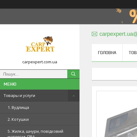
carpexpert.ua
ГОЛОВНА
ТОВ
carpexpert.com.ua
Товары и услуги
1. Вудлища
2. Котушки
5. Жилка, шнури, повідковий
матеріал, ПВА