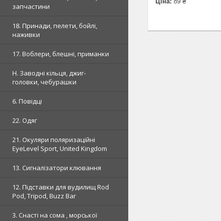
Ціна:
89 ₴
запчастини
18. Принади, пелети, бойлі,
наживки
17. Воблери, блешні, приманки
H. Заводні кільця, джиг-
головки, чебурашки
6. Повідці
22. Одяг
21. Окуляри поляризаційні
EyeLevel Sport, United Kingdom
13. Сигналізатори клювання
12. Підставки для вудилищ Rod
Pod, Tripod, Buzz Bar
3. Снасті на сома , морської