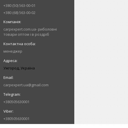
+380 (50) 563-00-01
+380 (68) 563-00-02
carpexpert.com.ua- риболовні
товари оптом і в роздріб
менеджер
Ужгород, Україна
carpexpert.ua@gmail.com
+380505630001
+380505630001