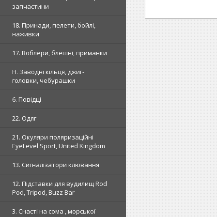
запчастини
18. Принади, пелети, бойлі,
наживки
17. Воблери, блешні, приманки
H. Заводні кільця, джиг-
головки, чебурашки
6. Повідці
22. Одяг
21. Окуляри поляризаційні
EyeLevel Sport, United Kingdom
13. Сигналізатори клювання
12. Підставки для вудилищ Rod
Pod, Tripod, Buzz Bar
3. Снасті на сома , морської