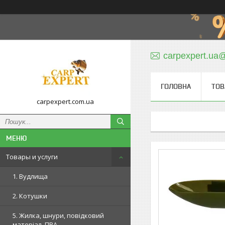
carpexpert.ua
ГОЛОВНА
ТОВ
carpexpert.com.ua
Товары и услуги
1. Вудлища
2. Котушки
5. Жилка, шнури, повідковий
матеріал, ПВА