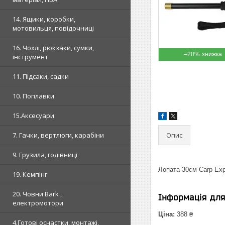
14. Ящики, коробки,
мотовильця, повідочниці
16. Чохлі, рюкзаки, сумки,
–20%
інструмент
11. Підсаки, садки
10. Поплавки
15.Аксесуари
Опис
7. Гачки, вертлюги, карабіни
9. Грузила, годівниці
Лопата 30см Carp Exp
19. Кемпінг
20. Човни Bark ,
Інформація дл
електромотори
Ціна:
388 ₴
4.Готові оснастки, монтажі,