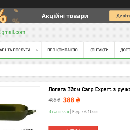
@gmail.com
АРІ ТА ПОСЛУГИ
ПРО КОМПАНІЮ
КОНТАКТИ
ДОСТ
Лопата 30см Carp Expert з руч
388 ₴
485 ₴
В наявності
Код:
77041255