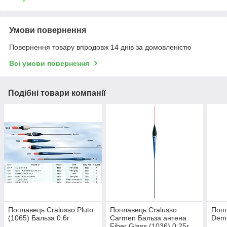
Умови повернення
Повернення товару впродовж 14 днів за домовленістю
Всі умови повернення
Подібні товари компанії
Поплавець Cralusso Pluto
Поплавець Cralusso
Попл
(1065) Бальза 0.6г
Carmen Бальза антена
Demo
Fiber Glass (1036) 0.25г