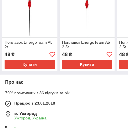
Поплавок EnergoTeam A5
Поплавок EnergoTeam A5
Попл
2г
2.5г
2.5г
48
48
48
₴
₴
Купити
Купити
Про нас
79% позитивних з 86 відгуків за рік
Працює з 23.01.2018
м. Ужгород
Ужгород, Україна