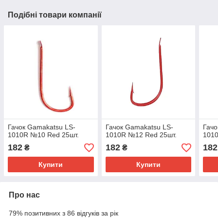
Подібні товари компанії
Гачок Gamakatsu LS-
Гачок Gamakatsu LS-
Гачо
1010R №10 Red 25шт.
1010R №12 Red 25шт.
1010
182
182
182
₴
₴
Купити
Купити
Про нас
79% позитивних з 86 відгуків за рік