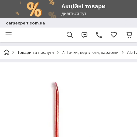
carpexpert.com.ua
Товари та послуги
7. Гачки, вертлюги, карабіни
7.5 