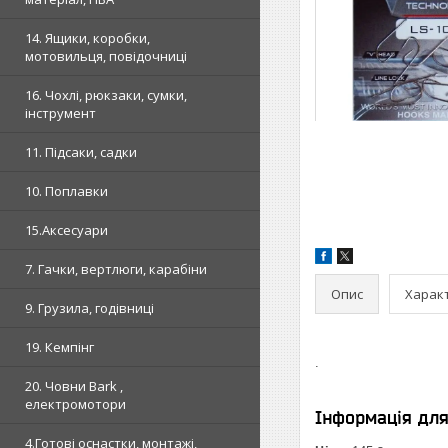
14. Ящики, коробки,
мотовильця, повідочниці
16. Чохлі, рюкзаки, сумки,
інструмент
11. Підсаки, садки
10. Поплавки
15.Аксесуари
7. Гачки, вертлюги, карабіни
Опис
Харак
9. Грузила, годівниці
19. Кемпінг
.
20. Човни Bark ,
електромотори
Інформація дл
4.Готові оснастки, монтажі,