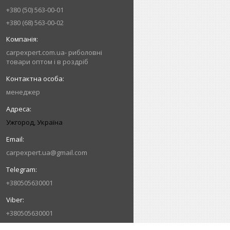
+380 (50) 563-00-01
+380 (68) 563-00-02
carpexpert.com.ua- риболовні
товари оптом і в роздріб
менеджер
Ужгород, Україна
carpexpert.ua@gmail.com
+380505630001
+380505630001