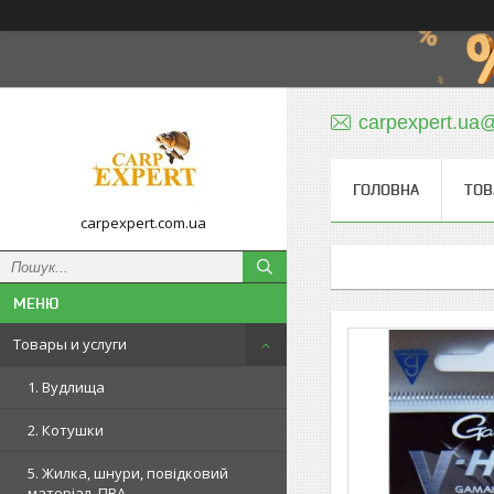
carpexpert.ua
ГОЛОВНА
ТОВ
carpexpert.com.ua
Товары и услуги
1. Вудлища
2. Котушки
5. Жилка, шнури, повідковий
матеріал, ПВА