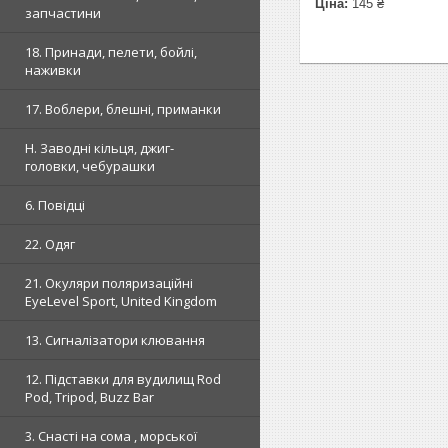
Ціна:
145 ₴
запчастини
18. Принади, пелети, бойлі,
наживки
17. Воблери, блешні, приманки
H. Заводні кільця, джиг-
головки, чебурашки
6. Повідці
22. Одяг
21. Окуляри поляризаційні
EyeLevel Sport, United Kingdom
13. Сигналізатори клювання
12. Підставки для вудилищ Rod
Pod, Tripod, Buzz Bar
3. Снасті на сома , морської