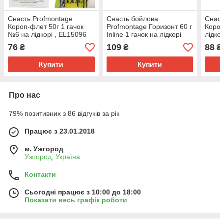
Снасть Profmontage
Снасть бойлова
Снас
Короп-флет 50г 1 гачок
Profmontage Горизонт 60 г
Коро
№6 на лідкорі , EL15096
Inline 1 гачок на лідкорі
лідк
PB75060
76
109
88
₴
₴
Купити
Купити
Про нас
79% позитивних з 86 відгуків за рік
Працює з 23.01.2018
м. Ужгород
Ужгород, Україна
Контакти
Сьогодні працює з 10:00 до 18:00
Показати весь графік роботи