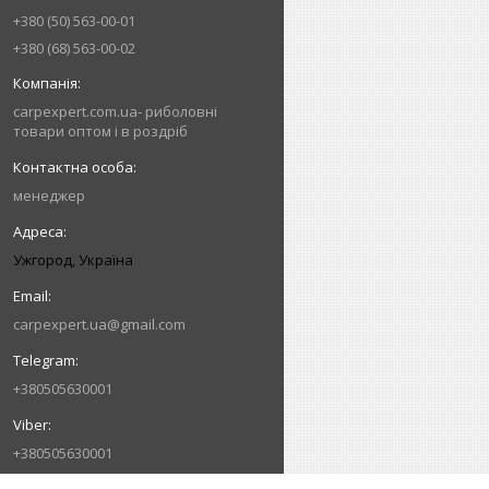
+380 (50) 563-00-01
+380 (68) 563-00-02
carpexpert.com.ua- риболовні
товари оптом і в роздріб
менеджер
Ужгород, Україна
carpexpert.ua@gmail.com
+380505630001
+380505630001