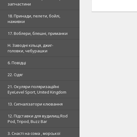
запчастини
18. Принади, пелети, бойлі,
наживки
17. Воблери, блешні, приманки
H. Заводні кільця, джиг-
головки, чебурашки
6. Повідці
22. Одяг
21. Окуляри поляризаційні
EyeLevel Sport, United Kingdom
13. Сигналізатори клювання
12. Підставки для вудилищ Rod
Pod, Tripod, Buzz Bar
3. Снасті на сома , морської