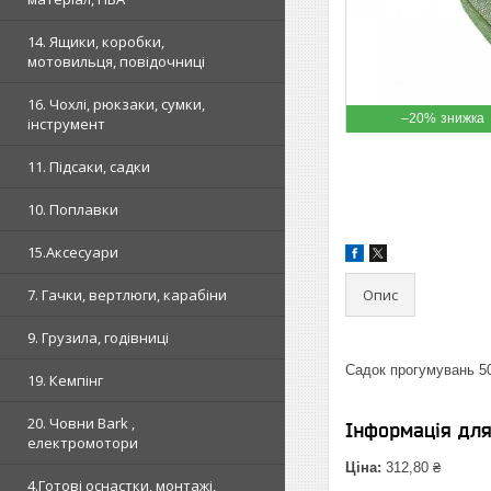
14. Ящики, коробки,
мотовильця, повідочниці
16. Чохлі, рюкзаки, сумки,
–20%
інструмент
11. Підсаки, садки
10. Поплавки
15.Аксесуари
Опис
7. Гачки, вертлюги, карабіни
9. Грузила, годівниці
Садок прогумувань 5
19. Кемпінг
20. Човни Bark ,
Інформація дл
електромотори
Ціна:
312,80 ₴
4.Готові оснастки, монтажі,