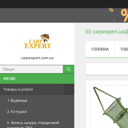
carpexpert.ua
ГОЛОВНА
ТОВ
carpexpert.com.ua
Товары и услуги
1. Вудлища
2. Котушки
5. Жилка, шнури, повідковий
матеріал, ПВА