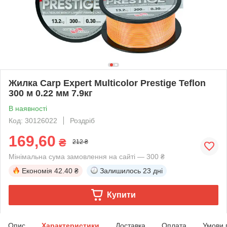
Жилка Carp Expert Multicolor Prestige Teflon
300 м 0.22 мм 7.9кг
В наявності
Код: 30126022
Роздріб
169,60
₴
212 ₴
Мінімальна сума замовлення на сайті — 300 ₴
Економія
42.40 ₴
Залишилось
23 дні
Купити
Опис
Характеристики
Доставка
Оплата
Умови 