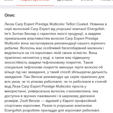
Опис
Леска Carp Expert Prestige Multicolor Teflon Coated. Новинка в
серії волосіней Carp Expert від угорської компанії Energofish.
Ім'я Золтан Бензар є гарантією якості продукції, а завдяки
преміальним властивостям волосіні Carp Expert Prestige
Multicolor вона заслуговувала рекомендації нашого зоряного
рибалки. Волосінь має особливий багатобарвний малюнок і
виділяється на тлі коропових ліній своєю м'якістю. Вона
практично непомітна у воді, а також має підвищену
зносостійкість завдяки тефлоновому покриттю. Також
спеціальне тефлонове покриття зменшує тертя волосіні об
кільця під час закидання, у такий спосіб збільшуючи дальність
закидання. Пан Benzar рекомендує цю серію практично для
всіх умов, чи то річкова риболовля, чи то риболовля в стоячій
воді.Ліска Carp Expert Prestige Multicolor проста у
використанні, універсальна волосінь з моноволокна, яка
доступна в зручних пакованнях і в широкому діапазоні
розмірів. Zsolt Benzár — відомий у Європі професійний
спортсмен короповик. Разом із угорською компанією
Energofish розробляє приладдя для коропової риболовлі.