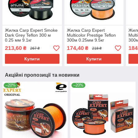
Жилка Carp Expert Smoke
Жилка Carp Expert
Жилк
Dark Grey Teflon 300 м
Multicolor Prestige Teflon
Multi
0.25 мм 9.1кг
300м 0.25мм 9.5кг
300м
213,60
174,40
184
₴
₴
267 ₴
218 ₴
Купити
Купити
Акційні пропозиції та новинки
–20%
–20%