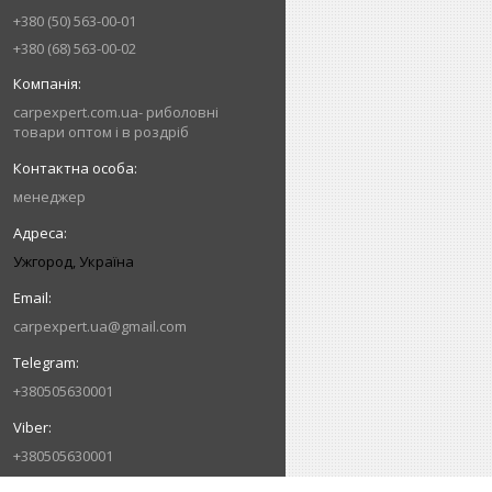
+380 (50) 563-00-01
+380 (68) 563-00-02
carpexpert.com.ua- риболовні
товари оптом і в роздріб
менеджер
Ужгород, Україна
carpexpert.ua@gmail.com
+380505630001
+380505630001