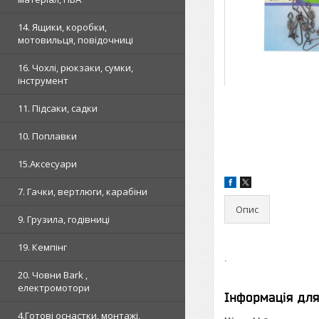
14. Ящики, коробки,
мотовильця, повідочниці
16. Чохлі, рюкзаки, сумки,
інструмент
11. Підсаки, садки
10. Поплавки
15.Аксесуари
7. Гачки, вертлюги, карабіни
Опис
9. Грузила, годівниці
19. Кемпінг
.
20. Човни Bark ,
електромотори
Інформація дл
4.Готові оснастки, монтажі,