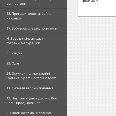
Ціна:
44 ₴
запчастини
18. Принади, пелети, бойлі,
наживки
17. Воблери, блешні, приманки
H. Заводні кільця, джиг-
головки, чебурашки
6. Повідці
22. Одяг
21. Окуляри поляризаційні
EyeLevel Sport, United Kingdom
13. Сигналізатори клювання
12. Підставки для вудилищ Rod
Pod, Tripod, Buzz Bar
3. Снасті на сома , морської