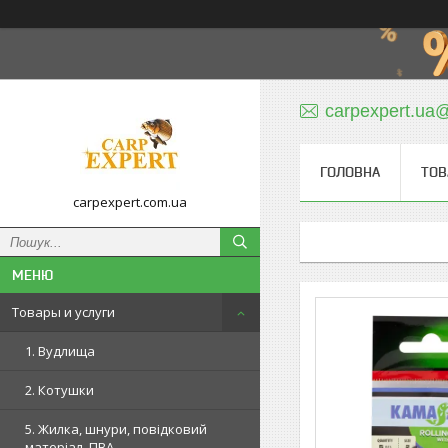
carpexpert.ua
ГОЛОВНА
ТОВ
carpexpert.com.ua
Товары и услуги
1. Вудлища
2. Котушки
5. Жилка, шнури, повідковий
матеріал, ПВА