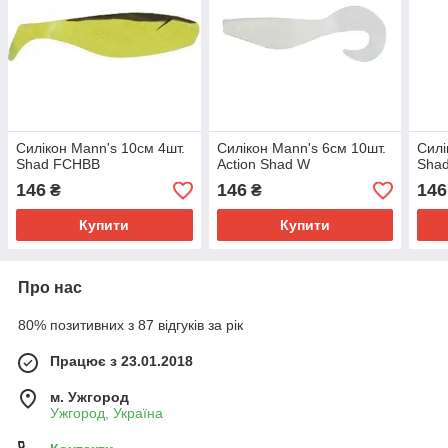
Силікон Mann's 10см 4шт.
Силікон Mann's 6см 10шт.
Силі
Shad FCHBB
Action Shad W
Sha
146
146
146
₴
₴
Купити
Купити
Про нас
80% позитивних з 87 відгуків за рік
Працює з 23.01.2018
м. Ужгород
Ужгород, Україна