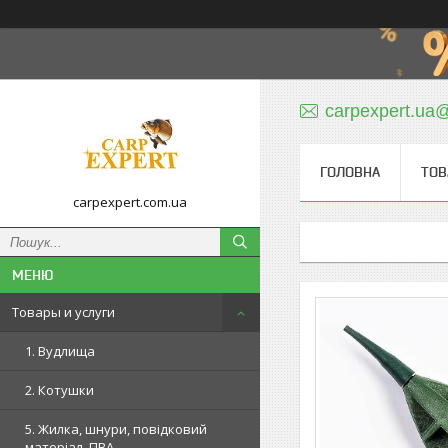
carpexpert.ua
ГОЛОВНА
ТОВ
carpexpert.com.ua
Товары и услуги
1. Вудлища
2. Котушки
5. Жилка, шнури, повідковий
матеріал, ПВА