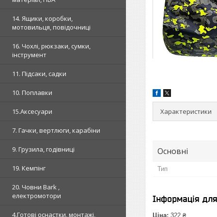
14. Ящики, коробки,
мотовильця, повідочниці
16. Чохлі, рюкзаки, сумки,
інструмент
11. Підсаки, садки
10. Поплавки
Характеристики
15.Аксесуари
7. Гачки, вертлюги, карабіни
9. Грузила, годівниці
Основні
19. Кемпінг
Тип
20. Човни Bark ,
електромотори
Інформація дл
4.Готові оснастки, монтажі,
Ціна:
322 ₴