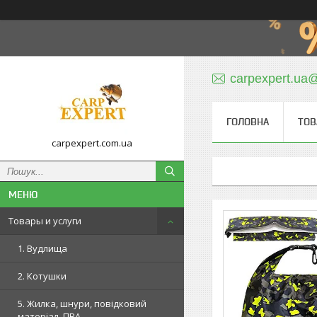
carpexpert.ua
ГОЛОВНА
ТОВ
carpexpert.com.ua
Товары и услуги
1. Вудлища
2. Котушки
5. Жилка, шнури, повідковий
матеріал, ПВА