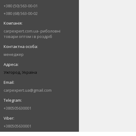
+380 (50) 563-00-01
+380 (68) 563-00-02
carpexpert.com.ua- риболовні
товари оптом і в роздріб
менеджер
Ужгород, Україна
carpexpert.ua@gmail.com
+380505630001
+380505630001