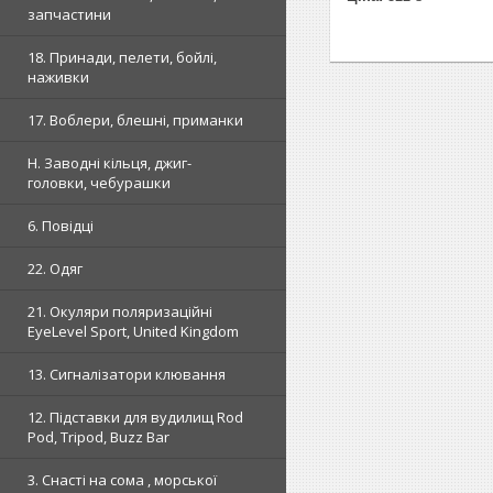
запчастини
18. Принади, пелети, бойлі,
наживки
17. Воблери, блешні, приманки
H. Заводні кільця, джиг-
головки, чебурашки
6. Повідці
22. Одяг
21. Окуляри поляризаційні
EyeLevel Sport, United Kingdom
13. Сигналізатори клювання
12. Підставки для вудилищ Rod
Pod, Tripod, Buzz Bar
3. Снасті на сома , морської