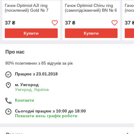
Гачок Optimist AJI ring
Гачок Optimist Chinu ring
Гачо
(посилений) Gold № 7
(самопідсікаючий) BN № 6
(пос
37
37
37
₴
₴
Купити
Купити
Про нас
80% позитивних з 85 відгуків за рік
Працює з 23.01.2018
м. Ужгород
Ужгород, Україна
Контакти
Сьогодні працює з 10:00 до 18:00
Показати весь графік роботи