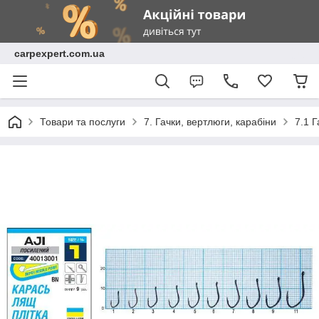
carpexpert.com.ua
Товари та послуги
7. Гачки, вертлюги, карабіни
7.1 Г