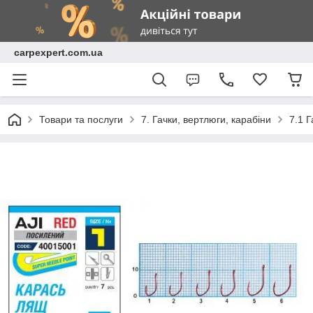
carpexpert.com.ua
Товари та послуги
7. Гачки, вертлюги, карабіни
7.1 Г