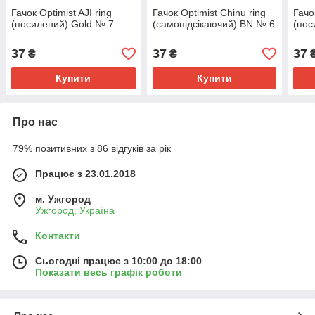
Гачок Optimist AJI ring
Гачок Optimist Chinu ring
Гачо
(посилений) Gold № 7
(самопідсікаючий) BN № 6
(пос
37
37
37
₴
₴
Купити
Купити
Про нас
79% позитивних з 86 відгуків за рік
Працює з 23.01.2018
м. Ужгород
Ужгород, Україна
Контакти
Сьогодні працює з 10:00 до 18:00
Показати весь графік роботи