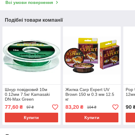
Всі умови повернення
Подібні товари компанії
Шнур повідковий 10м
Жилка Carp Expert UV
Pop 
0.12мм 7.5кг Kamasaki
Brown 150 м 0.3 мм 12.5
12мм
DN-Max Green
кг
77,60
83,20
90
₴
₴
97 ₴
104 ₴
Купити
Купити