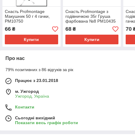
Снасть Profmontage
Снасть Profmontage з
Снас
Макушник 50 г 4 гачки,
годівничкою 35г Груша
годі
PM10750
фарбована №8 PM10435
гачк
66
68
70
₴
₴
Купити
Купити
Про нас
79% позитивних з 86 відгуків за рік
Працює з 23.01.2018
м. Ужгород
Ужгород, Україна
Контакти
Сьогодні вихідний
Показати весь графік роботи