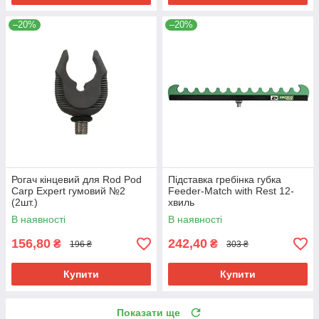
–20%
–20%
Рогач кінцевий для Rod Pod
Підставка гребінка губка
Carp Expert гумовий №2
Feeder-Match with Rest 12-
(2шт.)
хвиль
В наявності
В наявності
156,80
242,40
₴
₴
196 ₴
303 ₴
Купити
Купити
Показати ще