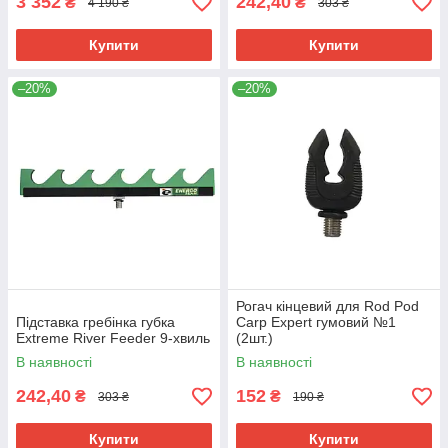
3 352
242,40
₴
₴
4 190 ₴
303 ₴
Купити
Купити
–20%
–20%
Рогач кінцевий для Rod Pod
Підставка гребінка губка
Carp Expert гумовий №1
Extreme River Feeder 9-хвиль
(2шт.)
В наявності
В наявності
242,40
152
₴
₴
303 ₴
190 ₴
Купити
Купити