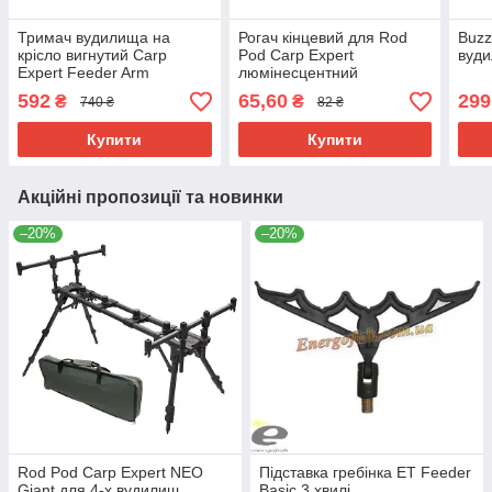
Тримач вудилища на
Рогач кінцевий для Rod
Buzz
крісло вигнутий Carp
Pod Carp Expert
вуд
Expert Feeder Arm
люмінесцентний
CURVED 100/150см
592
65,60
299
₴
₴
740 ₴
82 ₴
Купити
Купити
Акційні пропозиції та новинки
–20%
–20%
Rod Pod Carp Expert NEO
Підставка гребінка ЕТ Feeder
Giant для 4-х вудилищ
Basic 3 хвилі