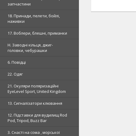
запчастини
18. Принади, пелети, бойлі,
наживки
17. Воблери, блешні, приманки
H. Заводні кільця, джиг-
головки, чебурашки
6. Повідці
22. Одяг
21. Окуляри поляризаційні
EyeLevel Sport, United Kingdom
13. Сигналізатори клювання
12. Підставки для вудилищ Rod
Pod, Tripod, Buzz Bar
3. Снасті на сома , морської