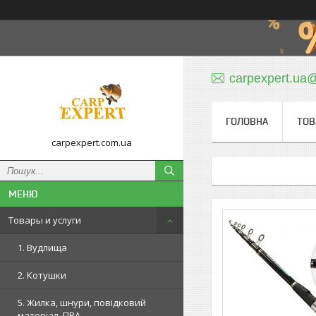
carpexpert.ua
ГОЛОВНА
ТОВ
carpexpert.com.ua
Товары и услуги
1. Вудлища
2. Котушки
5. Жилка, шнури, повідковий
матеріал, ПВА