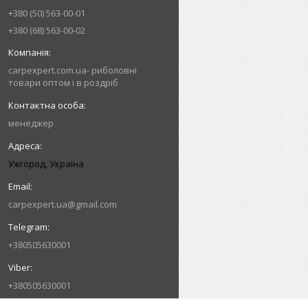
+380 (50) 563-00-01
+380 (68) 563-00-02
carpexpert.com.ua- риболовні
товари оптом і в роздріб
менеджер
Ужгород, Україна
carpexpert.ua@gmail.com
+380505630001
+380505630001