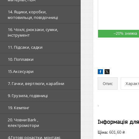
14. Ящики, коробки,
мотовильця, повідочниці
16. Чохлі, рюкзаки, сумки,
–20%
інструмент
11. Підсаки, садки
10. Поплавки
15.Аксесуари
Опис
Харак
7. Гачки, вертлюги, карабіни
9. Грузила, годівниці
.
19. Кемпінг
20. Човни Bark ,
Інформація дл
електромотори
Ціна:
601,60 ₴
4.Готові оснастки, монтажі,