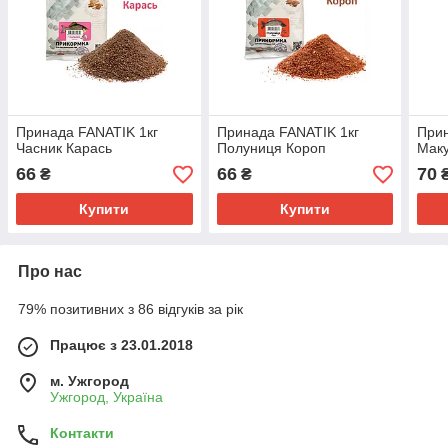
Принада FANATIK 1кг
Принада FANATIK 1кг
Прин
Часник Карась
Полуниця Короп
Маку
66
66
70
₴
₴
Купити
Купити
Про нас
79% позитивних з 86 відгуків за рік
Працює з 23.01.2018
м. Ужгород
Ужгород, Україна
Контакти