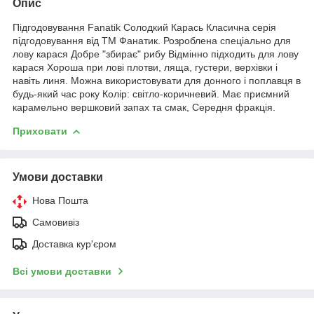
Опис
Підгодовування Fanatik Солодкий Карась Класична серія
підгодовування від ТМ Фанатик. Розроблена спеціально для
лову карася Добре "збирає" рибу Відмінно підходить для лову
карася Хороша при лові плотви, ляща, густери, верхівки і
навіть линя. Можна використовувати для донного і поплавця в
будь-який час року Колір: світло-коричневий. Має приємний
карамельно вершковий запах та смак, Середня фракція.
Приховати
Умови доставки
Нова Пошта
Самовивіз
Доставка кур'єром
Всі умови доставки