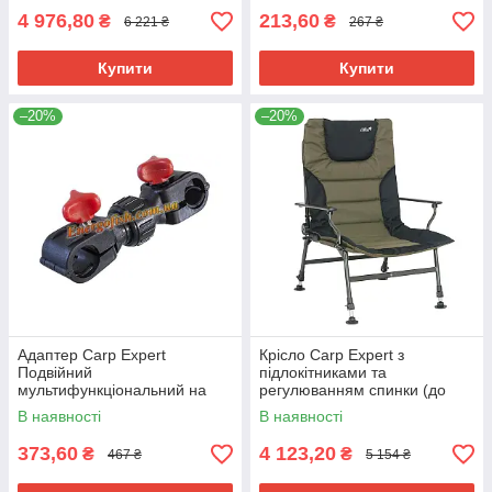
4 976,80
213,60
₴
₴
6 221 ₴
267 ₴
Купити
Купити
–20%
–20%
Адаптер Carp Expert
Крісло Carp Expert з
Подвійний
підлокітниками та
мультифункціональний на
регулюванням спинки (до
крісло (для зонта)
120кг)
В наявності
В наявності
373,60
4 123,20
₴
₴
467 ₴
5 154 ₴