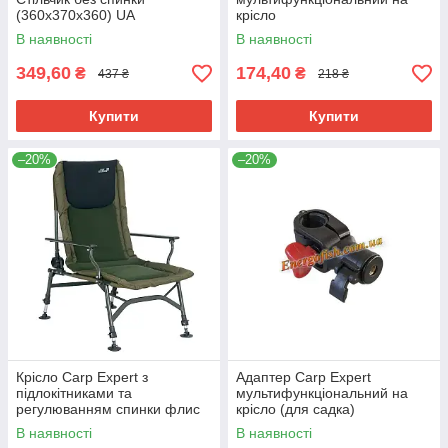
(360х370х360) UA
крісло
В наявності
В наявності
349,60
174,40
₴
₴
437 ₴
218 ₴
Купити
Купити
–20%
–20%
Крісло Carp Expert з
Адаптер Carp Expert
підлокітниками та
мультифункціональний на
регулюванням спинки флис
крісло (для садка)
(до 150кг)
В наявності
В наявності