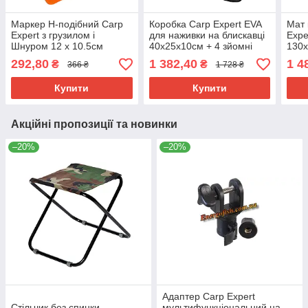
Маркер H-подібний Carp
Коробка Carp Expert EVA
Мат 
Expert з грузилом і
для наживки на блискавці
Expe
Шнуром 12 x 10.5см
40х25х10см + 4 зйомні
130
секції
292,80
1 382,40
1 4
₴
₴
366 ₴
1 728 ₴
Купити
Купити
Акційні пропозиції та новинки
–20%
–20%
Адаптер Carp Expert
Стільчик без спинки
мультифункціональний на