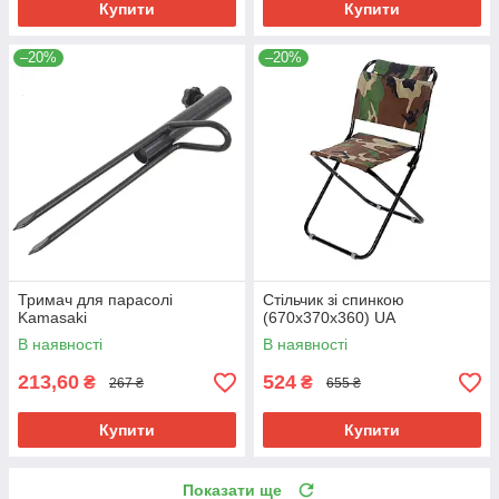
Купити
Купити
–20%
–20%
Тримач для парасолі
Стільчик зі спинкою
Kamasaki
(670х370х360) UA
В наявності
В наявності
213,60
524
₴
₴
267 ₴
655 ₴
Купити
Купити
Показати ще