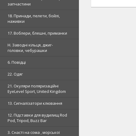
запчастини
18. Принади, пелети, бойлі,
наживки
17. Воблери, блешні, приманки
H. Заводні кільця, джиг-
головки, чебурашки
6. Повідці
22. Одяг
21. Окуляри поляризаційні
EyeLevel Sport, United Kingdom
13. Сигналізатори клювання
12. Підставки для вудилищ Rod
Pod, Tripod, Buzz Bar
3. Снасті на сома , морської