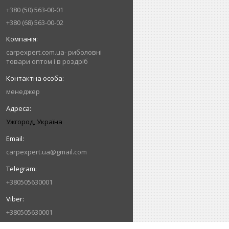
+380 (50) 563-00-01
+380 (68) 563-00-02
carpexpert.com.ua- риболовні
товари оптом і в роздріб
менеджер
Ужгород, Україна
carpexpert.ua@gmail.com
+380505630001
+380505630001