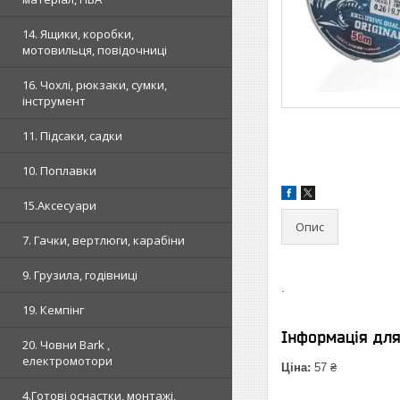
14. Ящики, коробки,
мотовильця, повідочниці
16. Чохлі, рюкзаки, сумки,
інструмент
11. Підсаки, садки
10. Поплавки
15.Аксесуари
Опис
7. Гачки, вертлюги, карабіни
9. Грузила, годівниці
.
19. Кемпінг
Інформація дл
20. Човни Bark ,
електромотори
Ціна:
57 ₴
4.Готові оснастки, монтажі,