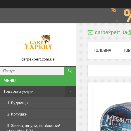
carpexpert.ua
ГОЛОВНА
ТОВ
carpexpert.com.ua
Товары и услуги
1. Вудлища
2. Котушки
5. Жилка, шнури, повідковий
матеріал, ПВА