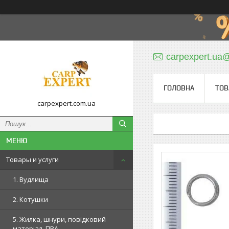
carpexpert.ua
ГОЛОВНА
ТОВ
carpexpert.com.ua
Товары и услуги
1. Вудлища
2. Котушки
5. Жилка, шнури, повідковий
матеріал, ПВА