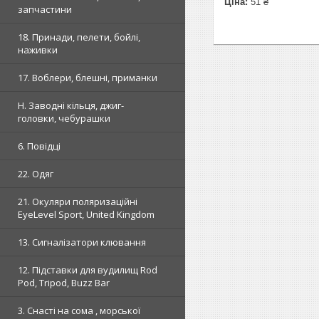
Ціна:
51 ₴
запчастини
18. Принади, пелети, бойлі,
наживки
17. Воблери, блешні, приманки
H. Заводні кільця, джиг-
головки, чебурашки
6. Повідці
22. Одяг
21. Окуляри поляризаційні
EyeLevel Sport, United Kingdom
13. Сигналізатори клювання
12. Підставки для вудилищ Rod
Pod, Tripod, Buzz Bar
3. Снасті на сома , морської