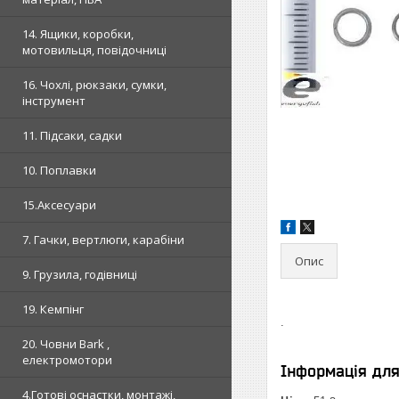
14. Ящики, коробки,
мотовильця, повідочниці
16. Чохлі, рюкзаки, сумки,
інструмент
11. Підсаки, садки
10. Поплавки
15.Аксесуари
7. Гачки, вертлюги, карабіни
Опис
9. Грузила, годівниці
19. Кемпінг
.
20. Човни Bark ,
електромотори
Інформація дл
4.Готові оснастки, монтажі,