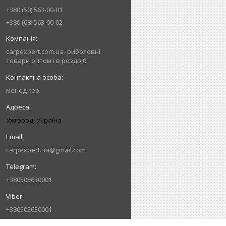
+380 (50) 563-00-01
+380 (68) 563-00-02
carpexpert.com.ua- риболовні
товари оптом і в роздріб
менеджер
Ужгород, Україна
carpexpert.ua@gmail.com
+380505630001
+380505630001