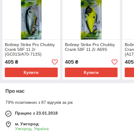
Воблер Strike Pro Chubby
Воблер Strike Pro Chubby
Вобл
Crank 58F 11.2г
Crank 58F 11.2г A69S
Cran
(GC01S/A70-713S)
(A17
405
405
405
₴
₴
Купити
Купити
Про нас
79% позитивних з 87 відгуків за рік
Працює з 23.01.2018
м. Ужгород
Ужгород, Україна