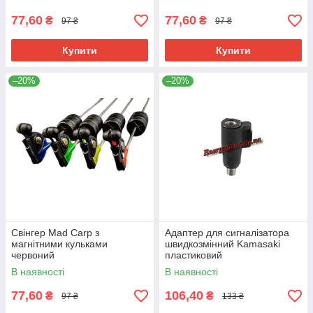
77,60
77,60
₴
₴
97 ₴
97 ₴
Купити
Купити
–20%
–20%
Свінгер Mad Carp з
Адаптер для сигналізатора
магнітними кульками
швидкозмінний Kamasaki
червоний
пластиковий
В наявності
В наявності
77,60
106,40
₴
₴
97 ₴
133 ₴