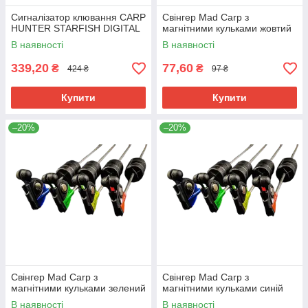
Сигналізатор клювання CARP
Свінгер Mad Carp з
HUNTER STARFISH DIGITAL
магнітними кульками жовтий
В наявності
В наявності
339,20
77,60
₴
₴
424 ₴
97 ₴
Купити
Купити
–20%
–20%
Свінгер Mad Carp з
Свінгер Mad Carp з
магнітними кульками зелений
магнітними кульками синій
В наявності
В наявності