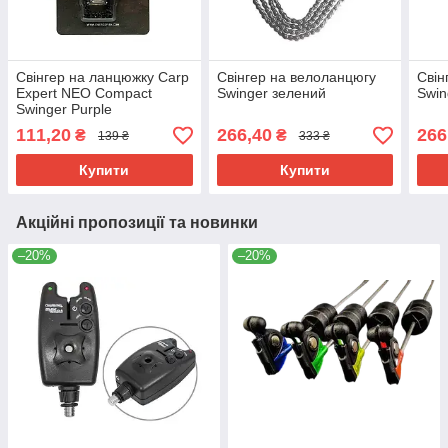
Свінгер на ланцюжку Carp
Свінгер на велоланцюгу
Свін
Expert NEO Compact
Swinger зелений
Swin
Swinger Purple
111,20
266,40
266
₴
₴
139 ₴
333 ₴
Купити
Купити
Акційні пропозиції та новинки
–20%
–20%