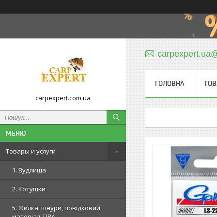
carpexpert.ua
ГОЛОВНА
ТОВ
carpexpert.com.ua
Товары и услуги
1. Вудлища
2. Котушки
5. Жилка, шнури, повідковий
матеріал, ПВА