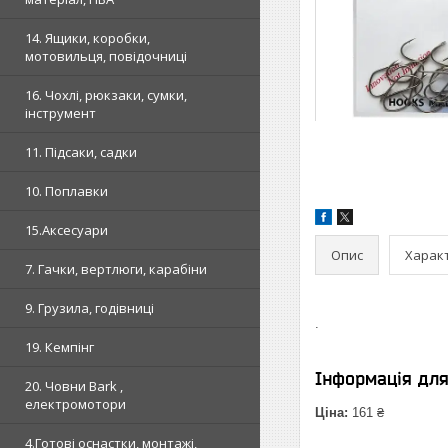
14. Ящики, коробки,
мотовильця, повідочниці
16. Чохлі, рюкзаки, сумки,
інструмент
11. Підсаки, садки
10. Поплавки
15.Аксесуари
Опис
Харак
7. Гачки, вертлюги, карабіни
9. Грузила, годівниці
.
19. Кемпінг
Інформація дл
20. Човни Bark ,
електромотори
Ціна:
161 ₴
4.Готові оснастки, монтажі,