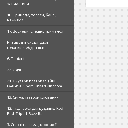
запчастини
18. Принади, пелети, бойлі,
наживки
17. Воблери, блешні, приманки
H. Заводні кільця, джиг-
головки, чебурашки
6. Повідці
22. Одяг
21. Окуляри поляризаційні
EyeLevel Sport, United Kingdom
13. Сигналізатори клювання
12. Підставки для вудилищ Rod
Pod, Tripod, Buzz Bar
3. Снасті на сома , морської