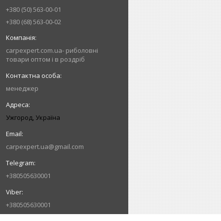
+380 (50) 563-00-01
+380 (68) 563-00-02
carpexpert.com.ua- риболовні
товари оптом і в роздріб
менеджер
Ужгород, Україна
carpexpert.ua@gmail.com
+380505630001
+380505630001