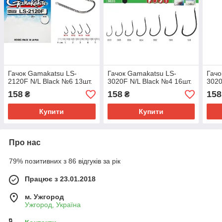
Гачок Gamakatsu LS-
Гачок Gamakatsu LS-
Гачо
2120F N/L Black №6 13шт.
3020F N/L Black №4 16шт.
3020
158
158
158
₴
₴
Купити
Купити
Про нас
79% позитивних з 86 відгуків за рік
Працює з 23.01.2018
м. Ужгород
Ужгород, Україна