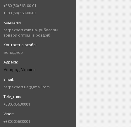
+380 (50) 563-00-01
+380 (68) 563-00-02
carpexpert.com.ua- риболовні
товари оптом і в роздріб
менеджер
Ужгород, Україна
carpexpert.ua@gmail.com
+380505630001
+380505630001