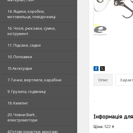
14. Ящики, коробки,
мотовильця, повідочниці
16. Чохлі, рюкзаки, сумки,
інструмент
11. Підсаки, садки
10. Поплавки
15.Аксесуари
Опис
Харак
7. Гачки, вертлюги, карабіни
9. Грузила, годівниці
.
19. Кемпінг
20. Човни Bark ,
Інформація дл
електромотори
Ціна:
522 ₴
4.Готові оснастки, монтажі,