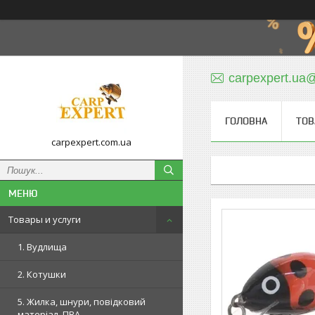
carpexpert.ua
ГОЛОВНА
ТОВ
carpexpert.com.ua
Товары и услуги
1. Вудлища
2. Котушки
5. Жилка, шнури, повідковий
матеріал, ПВА