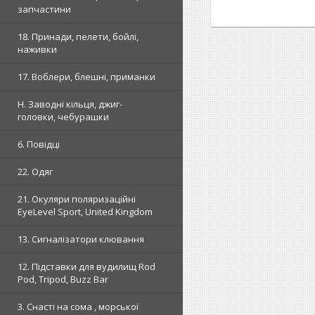
запчастини
18. Принади, пелети, бойлі,
наживки
17. Воблери, блешні, приманки
H. Заводні кільця, джиг-
головки, чебурашки
6. Повідці
22. Одяг
21. Окуляри поляризаційні
EyeLevel Sport, United Kingdom
13. Сигналізатори клювання
12. Підставки для вудилищ Rod
Pod, Tripod, Buzz Bar
3. Снасті на сома , морської