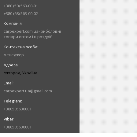
+380 (50) 563-00-01
+380 (68) 563-00-02
carpexpert.com.ua- риболовні
товари оптом і в роздріб
менеджер
Ужгород, Україна
carpexpert.ua@gmail.com
+380505630001
+380505630001