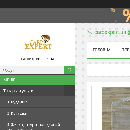
carpexpert.ua
ГОЛОВНА
ТОВ
carpexpert.com.ua
Товары и услуги
1. Вудлища
2. Котушки
5. Жилка, шнури, повідковий
матеріал, ПВА