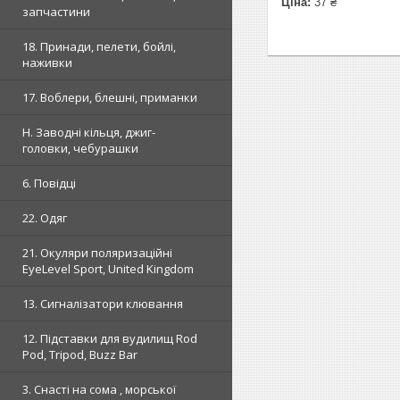
Ціна:
37 ₴
запчастини
18. Принади, пелети, бойлі,
наживки
17. Воблери, блешні, приманки
H. Заводні кільця, джиг-
головки, чебурашки
6. Повідці
22. Одяг
21. Окуляри поляризаційні
EyeLevel Sport, United Kingdom
13. Сигналізатори клювання
12. Підставки для вудилищ Rod
Pod, Tripod, Buzz Bar
3. Снасті на сома , морської