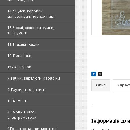
14. Ящики, коробки,
мотовильця, повідочниці
16. Чохлі, рюкзаки, сумки,
інструмент
11. Підсаки, садки
10. Поплавки
15.Аксесуари
7. Гачки, вертлюги, карабіни
Опис
Харак
9. Грузила, годівниці
19. Кемпінг
.
20. Човни Bark ,
електромотори
Інформація дл
4.Готові оснастки, монтажі,