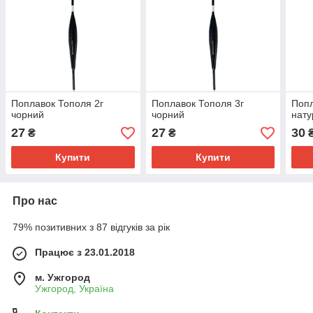
Поплавок Тополя 2г
Поплавок Тополя 3г
Попл
чорний
чорний
нату
27
27
30
₴
₴
Купити
Купити
Про нас
79% позитивних з 87 відгуків за рік
Працює з 23.01.2018
м. Ужгород
Ужгород, Україна