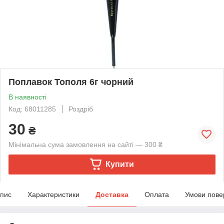
Поплавок Тополя 6г чорний
В наявності
Код: 68011285
Роздріб
30
₴
Мінімальна сума замовлення на сайті — 300 ₴
Купити
пис
Характеристики
Доставка
Оплата
Умови пове