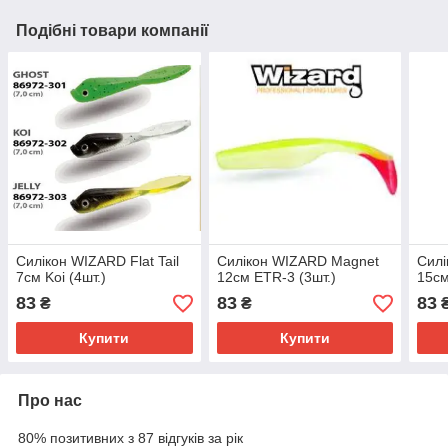
Подібні товари компанії
Силікон WIZARD Flat Tail
Силікон WIZARD Magnet
Сил
7см Koi (4шт.)
12см ETR-3 (3шт.)
15см
83
83
83
₴
₴
Купити
Купити
Про нас
80% позитивних з 87 відгуків за рік