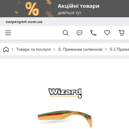
carpexpert.com.ua
Товари та послуги
S. Приманки силіконові
S.1 Прима