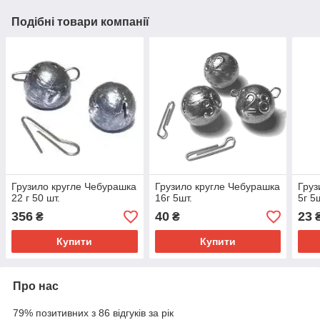
Подібні товари компанії
Грузило кругле Чебурашка
Грузило кругле Чебурашка
Груз
22 г 50 шт.
16г 5шт.
5г 5
356
40
23
₴
₴
Купити
Купити
Про нас
79% позитивних з 86 відгуків за рік