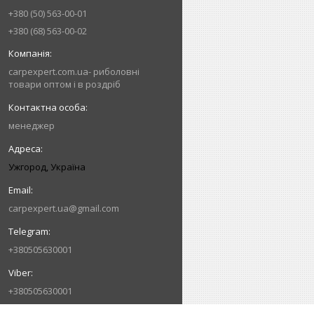
+380 (50) 563-00-01
+380 (68) 563-00-02
carpexpert.com.ua- риболовні
товари оптом і в роздріб
менеджер
Ужгород, Україна
carpexpert.ua@gmail.com
+380505630001
+380505630001