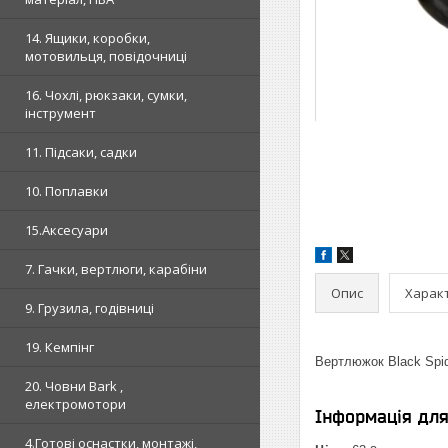
14. Ящики, коробки,
мотовильця, повідочниці
16. Чохлі, рюкзаки, сумки,
інструмент
11. Підсаки, садки
10. Поплавки
15.Аксесуари
7. Гачки, вертлюги, карабіни
Опис
Харак
9. Грузила, годівниці
19. Кемпінг
Вертлюжок Black Spid
20. Човни Bark ,
електромотори
Інформація дл
4.Готові оснастки, монтажі,