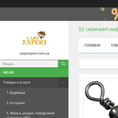
carpexpert.ua
ГОЛОВНА
ТОВ
carpexpert.com.ua
Товары и услуги
1. Вудлища
2. Котушки
5. Жилка, шнури, повідковий
матеріал, ПВА