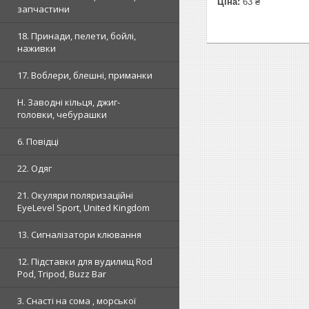
Ціна:
63 ₴
запчастини
18. Принади, пелети, бойлі,
наживки
17. Воблери, блешні, приманки
H. Заводні кільця, джиг-
головки, чебурашки
6. Повідці
22. Одяг
21. Окуляри поляризаційні
EyeLevel Sport, United Kingdom
13. Сигналізатори клювання
12. Підставки для вудилищ Rod
Pod, Tripod, Buzz Bar
3. Снасті на сома , морської