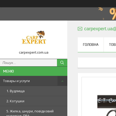
carpexpert.ua
ГОЛОВНА
ТОВ
carpexpert.com.ua
Товары и услуги
1. Вудлища
2. Котушки
5. Жилка, шнури, повідковий
матеріал, ПВА