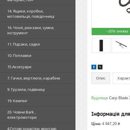
14. Ящики, коробки,
мотовильця, повідочниці
16. Чохлі, рюкзаки, сумки,
–20%
інструмент
11. Підсаки, садки
10. Поплавки
15.Аксесуари
Опис
Харак
7. Гачки, вертлюги, карабіни
9. Грузила, годівниці
Вудлище
Сагр Blade 3
19. Кемпінг
20. Човни Bark ,
Інформація дл
електромотори
Ціна:
4 947,20 ₴
4.Готові оснастки, монтажі,