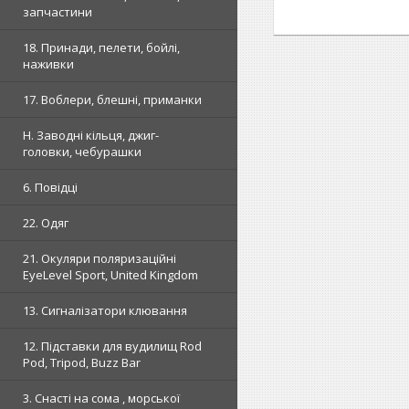
запчастини
18. Принади, пелети, бойлі,
наживки
17. Воблери, блешні, приманки
H. Заводні кільця, джиг-
головки, чебурашки
6. Повідці
22. Одяг
21. Окуляри поляризаційні
EyeLevel Sport, United Kingdom
13. Сигналізатори клювання
12. Підставки для вудилищ Rod
Pod, Tripod, Buzz Bar
3. Снасті на сома , морської