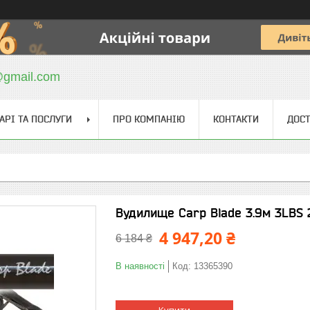
@gmail.com
АРІ ТА ПОСЛУГИ
ПРО КОМПАНІЮ
КОНТАКТИ
ДОСТ
Вудилище Сarp Blade 3.9м 3LBS 2
4 947,20 ₴
6 184 ₴
В наявності
Код:
13365390