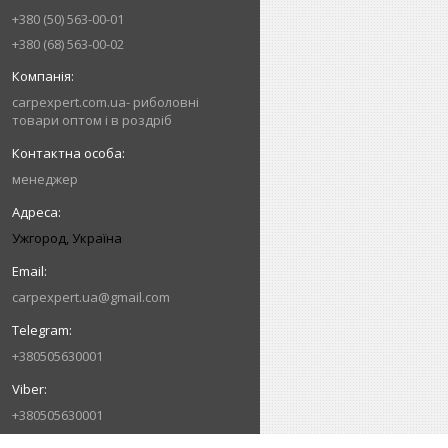
+380 (50) 563-00-01
+380 (68) 563-00-02
carpexpert.com.ua- риболовні
товари оптом і в роздріб
менеджер
Ужгород, Україна
carpexpert.ua@gmail.com
+380505630001
+380505630001