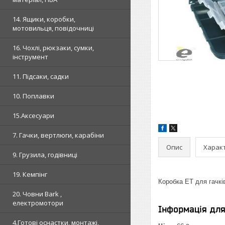
14. Ящики, коробки,
мотовильця, повідочниці
16. Чохлі, рюкзаки, сумки,
інструмент
11. Підсаки, садки
10. Поплавки
15.Аксесуари
7. Гачки, вертлюги, карабіни
Опис
Харак
9. Грузила, годівниці
19. Кемпінг
Коробка ЕТ для гачкі
20. Човни Bark ,
електромотори
Інформація дл
4.Готові оснастки, монтажі,