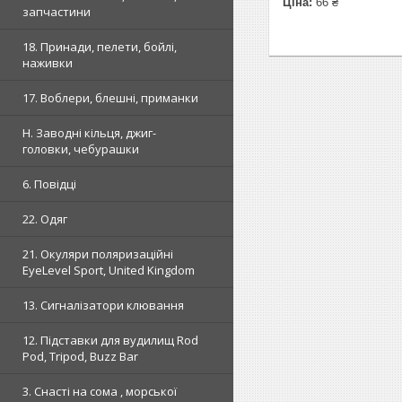
Ціна:
66 ₴
запчастини
18. Принади, пелети, бойлі,
наживки
17. Воблери, блешні, приманки
H. Заводні кільця, джиг-
головки, чебурашки
6. Повідці
22. Одяг
21. Окуляри поляризаційні
EyeLevel Sport, United Kingdom
13. Сигналізатори клювання
12. Підставки для вудилищ Rod
Pod, Tripod, Buzz Bar
3. Снасті на сома , морської