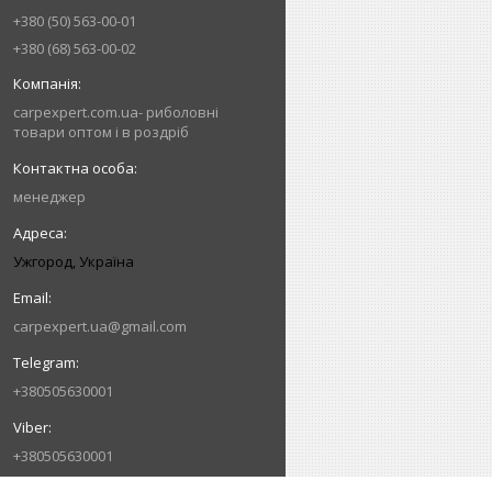
+380 (50) 563-00-01
+380 (68) 563-00-02
carpexpert.com.ua- риболовні
товари оптом і в роздріб
менеджер
Ужгород, Україна
carpexpert.ua@gmail.com
+380505630001
+380505630001