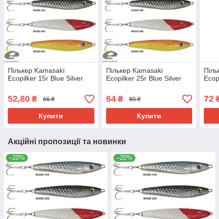
Пількер Kamasaki
Пількер Kamasaki
Піль
Ecopilker 15г Blue Silver
Ecopilker 25г Blue Silver
Ecop
52,80
64
72
₴
₴
66 ₴
80 ₴
Купити
Купити
Акційні пропозиції та новинки
–20%
–20%