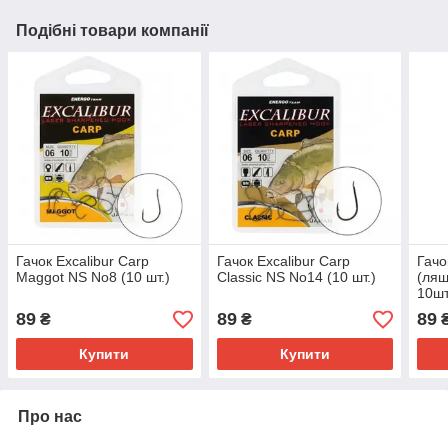
Подібні товари компанії
Гачок Excalibur Carp
Гачок Excalibur Carp
Гачо
Maggot NS No8 (10 шт.)
Classic NS No14 (10 шт.)
(ля
10шт
89
89
89
₴
₴
Купити
Купити
Про нас