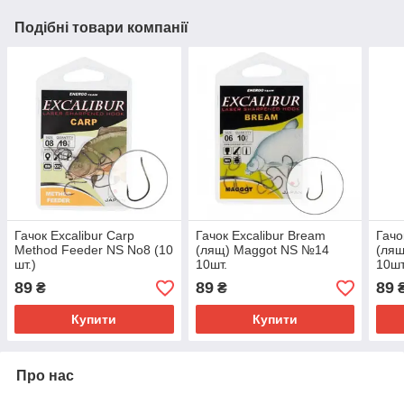
Подібні товари компанії
Гачок Excalibur Carp
Гачок Excalibur Bream
Гачо
Method Feeder NS No8 (10
(лящ) Maggot NS №14
(ля
шт.)
10шт.
10шт
89
89
89
₴
₴
Купити
Купити
Про нас