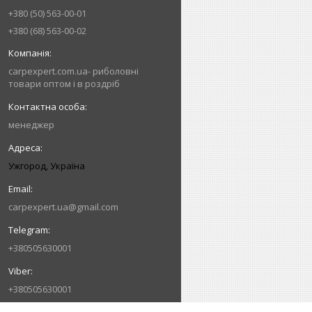
+380 (50) 563-00-01
+380 (68) 563-00-02
carpexpert.com.ua- риболовні
товари оптом і в роздріб
менеджер
Ужгород, Україна
carpexpert.ua@gmail.com
+380505630001
+380505630001