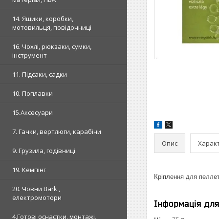
14. Ящики, коробки,
мотовильця, повідочниці
16. Чохлі, рюкзаки, сумки,
інструмент
11. Підсаки, садки
10. Поплавки
15.Аксесуари
7. Гачки, вертлюги, карабіни
Опис
Харак
9. Грузила, годівниці
19. Кемпінг
Кріплення для пеллет
20. Човни Bark ,
електромотори
Інформація дл
4.Готові оснастки, монтажі,