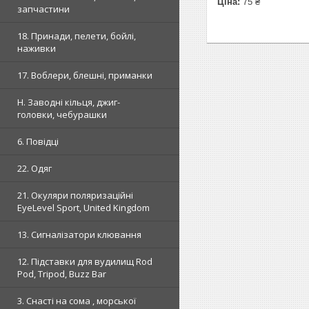
Ціна:
75 ₴
запчастини
18. Принади, пелети, бойлі,
наживки
17. Воблери, блешні, приманки
H. Заводні кільця, джиг-
головки, чебурашки
6. Повідці
22. Одяг
21. Окуляри поляризаційні
EyeLevel Sport, United Kingdom
13. Сигналізатори клювання
12. Підставки для вудилищ Rod
Pod, Tripod, Buzz Bar
3. Снасті на сома , морської