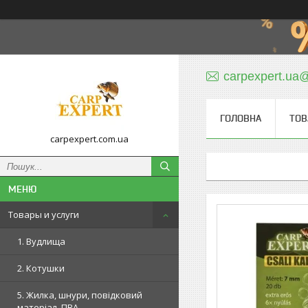
carpexpert.ua
ГОЛОВНА
ТОВ
carpexpert.com.ua
Товары и услуги
1. Вудлища
2. Котушки
5. Жилка, шнури, повідковий
матеріал, ПВА