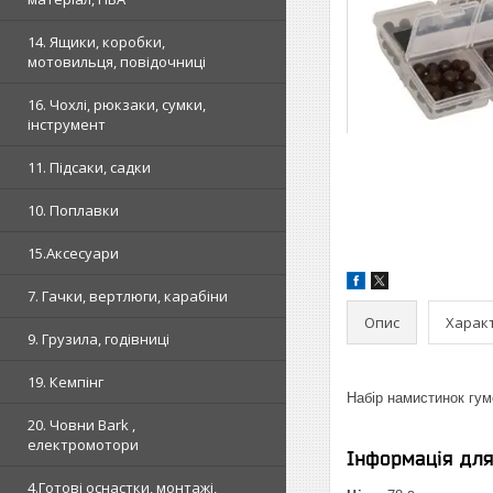
14. Ящики, коробки,
мотовильця, повідочниці
16. Чохлі, рюкзаки, сумки,
інструмент
11. Підсаки, садки
10. Поплавки
15.Аксесуари
7. Гачки, вертлюги, карабіни
Опис
Харак
9. Грузила, годівниці
19. Кемпінг
Набір намистинок гумо
20. Човни Bark ,
електромотори
Інформація дл
4.Готові оснастки, монтажі,