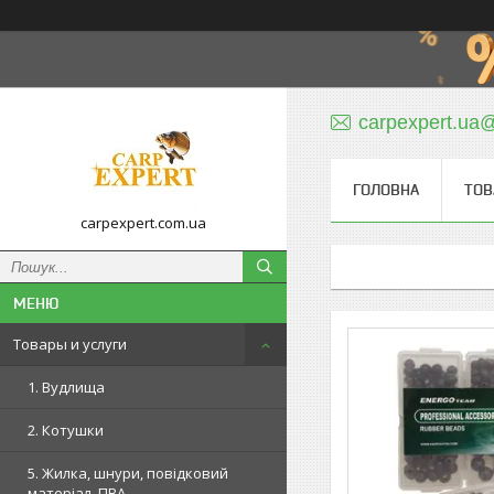
carpexpert.ua
ГОЛОВНА
ТОВ
carpexpert.com.ua
Товары и услуги
1. Вудлища
2. Котушки
5. Жилка, шнури, повідковий
матеріал, ПВА