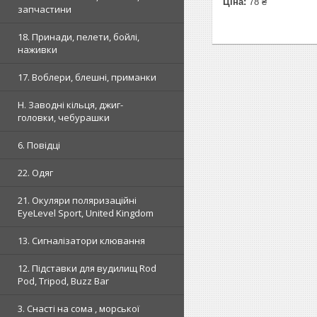
Ціна:
78 ₴
запчастини
18. Принади, пелети, бойлі,
наживки
17. Воблери, блешні, приманки
H. Заводні кільця, джиг-
головки, чебурашки
6. Повідці
22. Одяг
21. Окуляри поляризаційні
EyeLevel Sport, United Kingdom
13. Сигналізатори клювання
12. Підставки для вудилищ Rod
Pod, Tripod, Buzz Bar
3. Снасті на сома , морської