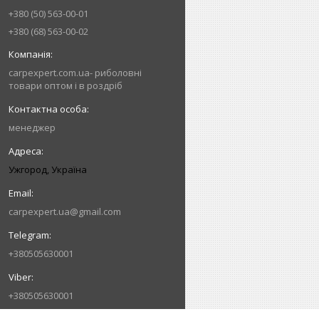
+380 (50) 563-00-01
+380 (68) 563-00-02
carpexpert.com.ua- риболовні
товари оптом і в роздріб
менеджер
Ужгород, Україна
carpexpert.ua@gmail.com
+380505630001
+380505630001