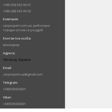
+380 (50) 563-00-01
+380 (68) 563-00-02
carpexpert.com.ua- риболовні
товари оптом і в роздріб
менеджер
Ужгород, Україна
carpexpert.ua@gmail.com
+380505630001
+380505630001