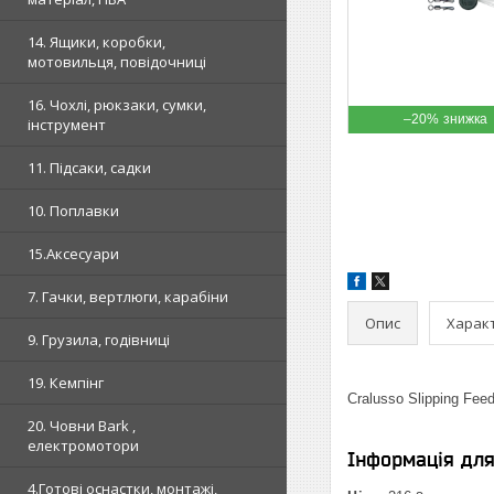
14. Ящики, коробки,
мотовильця, повідочниці
16. Чохлі, рюкзаки, сумки,
–20%
інструмент
11. Підсаки, садки
10. Поплавки
15.Аксесуари
7. Гачки, вертлюги, карабіни
Опис
Харак
9. Грузила, годівниці
19. Кемпінг
Cralusso Slipping Feed
20. Човни Bark ,
електромотори
Інформація дл
4.Готові оснастки, монтажі,