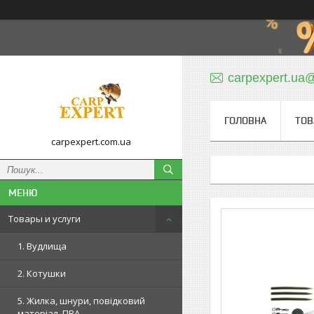
carpexpert.ua
ГОЛОВНА
ТОВ
carpexpert.com.ua
Товары и услуги
1. Вудлища
2. Котушки
5. Жилка, шнури, повідковий
матеріал, ПВА