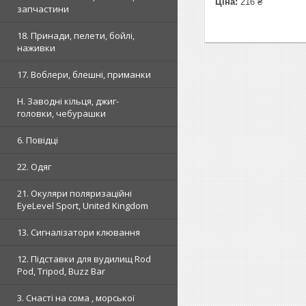
Ціна:
216 ₴
запчастини
18. Принади, пелети, бойлі,
наживки
17. Воблери, блешні, приманки
H. Заводні кільця, джиг-
головки, чебурашки
6. Повідці
22. Одяг
21. Окуляри поляризаційні
EyeLevel Sport, United Kingdom
13. Сигналізатори клювання
12. Підставки для вудилищ Rod
Pod, Tripod, Buzz Bar
3. Снасті на сома , морської