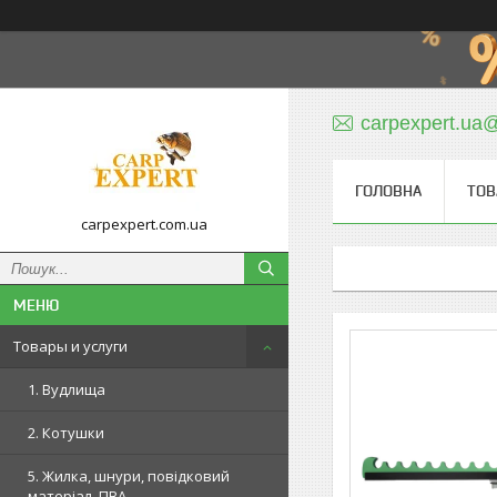
carpexpert.ua
ГОЛОВНА
ТОВ
carpexpert.com.ua
Товары и услуги
1. Вудлища
2. Котушки
5. Жилка, шнури, повідковий
матеріал, ПВА