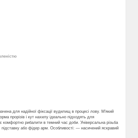
вленістю
начена для надійної фіксації вудилищ в процесі лову. М'який
рма прорізів і кут нахилу ідеально підходять для
яє комфортно рибалити в темний час доби. Універсальна різьба
у, підставку або фідер арм. Особливості: — насичений яскравий