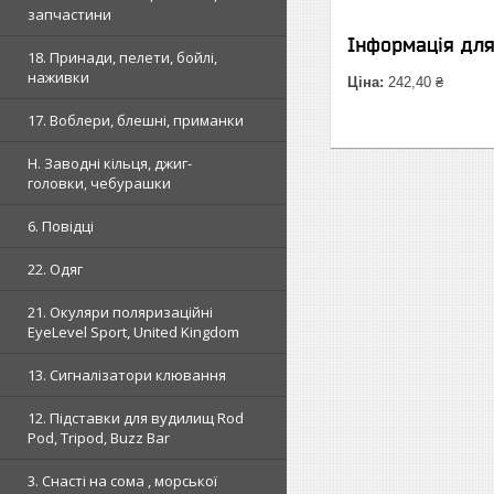
запчастини
Інформація дл
18. Принади, пелети, бойлі,
наживки
Ціна:
242,40 ₴
17. Воблери, блешні, приманки
H. Заводні кільця, джиг-
головки, чебурашки
6. Повідці
22. Одяг
21. Окуляри поляризаційні
EyeLevel Sport, United Kingdom
13. Сигналізатори клювання
12. Підставки для вудилищ Rod
Pod, Tripod, Buzz Bar
3. Снасті на сома , морської