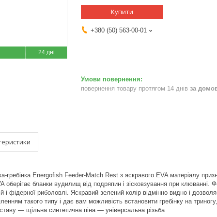
Купити
+380 (50) 563-00-01
24 дні
повернення товару протягом 14 днів
за домо
теристики
а-гребінка Energofish Feeder-Match Rest з яскравого EVA матеріалу приз
A оберігає бланки вудилищ від подряпин і зісковзування при клюванні. Фо
й і фідерної риболовлі. Яскравий зелений колір відмінно видно і дозвол
іпленням такого типу і дає вам можливість встановити гребінку на триног
ставу — щільна синтетична піна — універсальна різьба