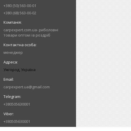
+380 (50) 563-00-01
+380 (68) 563-00-02
carpexpert.com.ua- риболовні
товари оптом і в роздріб
менеджер
Ужгород, Україна
carpexpert.ua@gmail.com
+380505630001
+380505630001