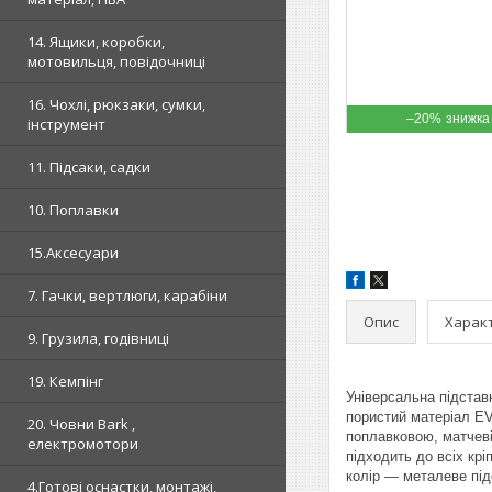
14. Ящики, коробки,
мотовильця, повідочниці
16. Чохлі, рюкзаки, сумки,
–20%
інструмент
11. Підсаки, садки
10. Поплавки
15.Аксесуари
7. Гачки, вертлюги, карабіни
Опис
Харак
9. Грузила, годівниці
19. Кемпінг
Універсальна підставк
пористий матеріал EV
20. Човни Bark ,
поплавковою, матчеві
електромотори
підходить до всіх кр
колір — металеве під
4.Готові оснастки, монтажі,