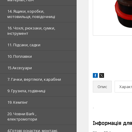
14. Ящики, коробки,
мотовильця, повідочниці
16. Чохлі, рюкзаки, сумки,
інструмент
11. Підсаки, садки
10. Поплавки
15.Аксесуари
7. Гачки, вертлюги, карабіни
Опис
Харак
9. Грузила, годівниці
19. Кемпінг
.
20. Човни Bark ,
електромотори
Інформація дл
4.Готові оснастки, монтажі,