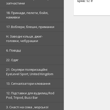
Ціна:
92 ₴
запчастини
18. Принади, пелети, бойлі,
наживки
17. Воблери, блешні, приманки
H. Заводні кільця, джиг-
головки, чебурашки
6. Повідці
22. Одяг
21. Окуляри поляризаційні
EyeLevel Sport, United Kingdom
13. Сигналізатори клювання
12. Підставки для вудилищ Rod
Pod, Tripod, Buzz Bar
3. Снасті на сома , морської