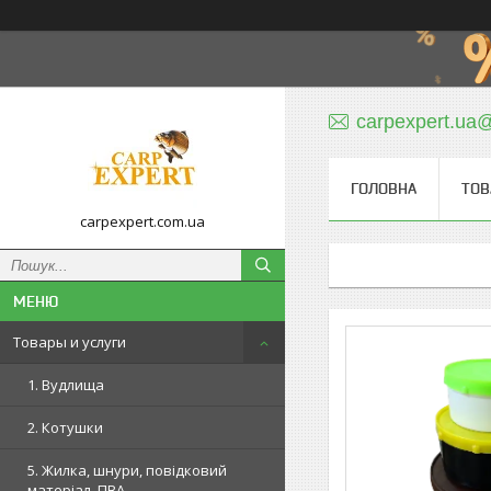
carpexpert.ua
ГОЛОВНА
ТОВ
carpexpert.com.ua
Товары и услуги
1. Вудлища
2. Котушки
5. Жилка, шнури, повідковий
матеріал, ПВА