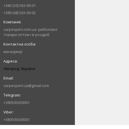
+380 (50) 563-00-01
+380 (68) 563-00-02
carpexpert.com.ua- риболовні
товари оптом і в роздріб
менеджер
Ужгород, Україна
carpexpert.ua@gmail.com
+380505630001
+380505630001