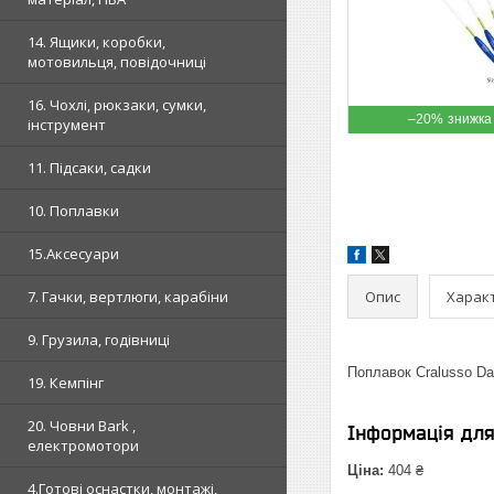
14. Ящики, коробки,
мотовильця, повідочниці
16. Чохлі, рюкзаки, сумки,
–20%
інструмент
11. Підсаки, садки
10. Поплавки
15.Аксесуари
Опис
Харак
7. Гачки, вертлюги, карабіни
9. Грузила, годівниці
Поплавок Cralusso Dar
19. Кемпінг
20. Човни Bark ,
Інформація дл
електромотори
Ціна:
404 ₴
4.Готові оснастки, монтажі,