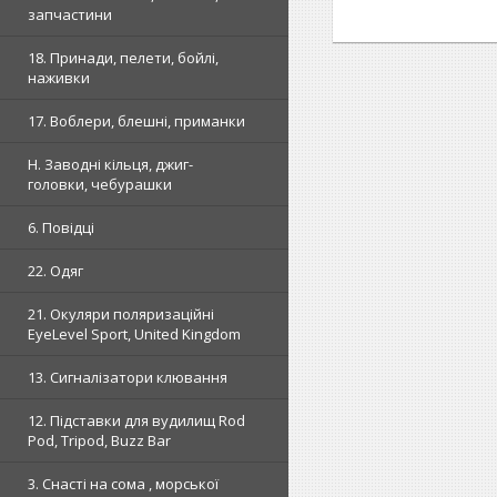
запчастини
18. Принади, пелети, бойлі,
наживки
17. Воблери, блешні, приманки
H. Заводні кільця, джиг-
головки, чебурашки
6. Повідці
22. Одяг
21. Окуляри поляризаційні
EyeLevel Sport, United Kingdom
13. Сигналізатори клювання
12. Підставки для вудилищ Rod
Pod, Tripod, Buzz Bar
3. Снасті на сома , морської