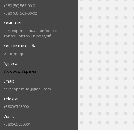
+380 (50) 563-00-01
+380 (68) 563-00-02
carpexpert.com.ua- риболовні
товари оптом і в роздріб
менеджер
Ужгород, Україна
carpexpert.ua@gmail.com
+380505630001
+380505630001