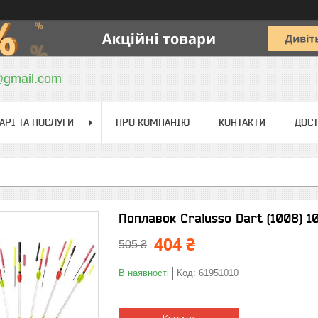
@gmail.com
АРІ ТА ПОСЛУГИ
ПРО КОМПАНІЮ
КОНТАКТИ
ДОСТ
Поплавок Cralusso Dart (1008) 1
404 ₴
505 ₴
В наявності
Код:
61951010