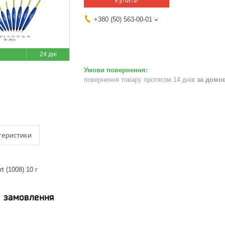
Купити
+380 (50) 563-00-01
24 дні
повернення товару протягом 14 днів
за домо
теристики
t (1008) 10 г
я замовлення