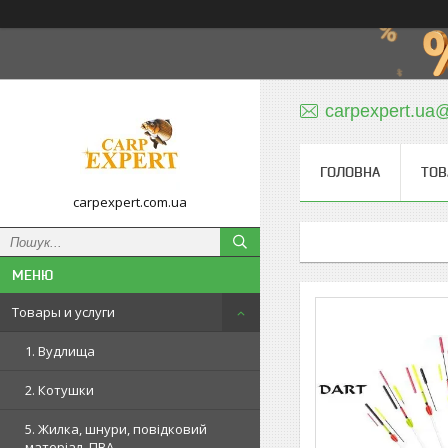
carpexpert.ua
ГОЛОВНА
ТОВ
carpexpert.com.ua
Товары и услуги
1. Вудлища
2. Котушки
5. Жилка, шнури, повідковий
матеріал, ПВА