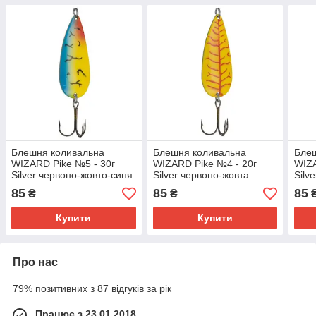
Блешня коливальна
Блешня коливальна
Бле
WIZARD Pike №5 - 30г
WIZARD Pike №4 - 20г
WIZA
Silver червоно-жовто-синя
Silver червоно-жовта
Silv
85
85
85
₴
₴
Купити
Купити
Про нас
79% позитивних з 87 відгуків за рік
Працює з 23.01.2018