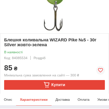
Блешня коливальна WIZARD Pike №5 - 30г
Silver жовто-зелена
В наявності
Код: 84085534
Роздріб
85
₴
Мінімальна сума замовлення на сайті — 300 ₴
Купити
Опис
Характеристики
Доставка
Оплата
Умови 